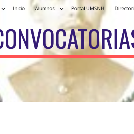
Inicio
Alumnos
Portal UMSNH
Director
ip to main content
Skip to navigat
CONVOCATORIA